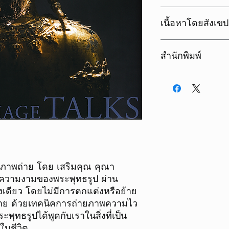
ISBN
เนื้อหาโดยสังเขป
จากความหลงใหลในงาน
ขนาด
สำนักพิมพ์
อย่าง อ.ถวัลย์ ดัชนี,
วิจินธนสาร ซึ่งได้นำ
น้ำหนัก
ทำให้เสริมคุณ คุณาว
PhotoArt Media Co., 
“วจนพุทธปฏิมา” หรื
เนื้อในพิมพ์
อยากจะถ่ายทอดความง
ผืนแผ่นดินไทยที่มีอายุ
ชนิดกระดาษ
ความหมายถึง ความงามข
พระพุทธรูปในยามสงบ เ
เดือนปีที่พิมพ์
เรา จึงใช้ชื่อว่า “
TALKS” ซึ่งได้นำพระพ
แสดงในวิธีการอันหลา
อภาพถ่าย โดย เสริมคุณ คุณา
ด้วย ชุดละอองปิติ ชุ
าพความงามของพระพุทธรูป ผ่าน
รู้ทุกข์รู้ธรรม
งเดียว โดยไม่มีการตกแต่งหรือย้าย
าย ด้วยเทคนิคการถ่ายภาพความไว
ะพุทธรูปได้พูดกับเราในสิ่งที่เป็น
นชีวิต