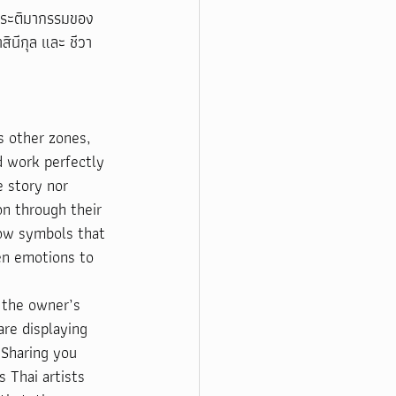
ีประติมากรรมของ
ินีกุล และ ชีวา 
 other zones, 
d work perfectly 
e story nor 
on through their 
ow symbols that 
den emotions to 
 the owner’s 
are displaying 
 Sharing you 
 Thai artists 