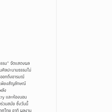
ามธรรม” จัดแสดงผล
งานศิลปะนามธรรมไม่
งออกถึงอารมณ์
อเพียงสัญลักษณ์
พลัง
antry และห้องนอน 
วมสมัย ซึ่งวันนี้
ะเทศไทย อาทิ ผลงาน