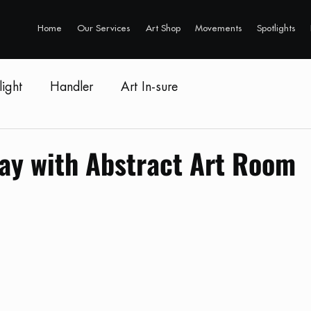
Home
Our Services
Art Shop
Movements
Spotlights
light
Handler
Art In-sure
day with Abstract Art Room