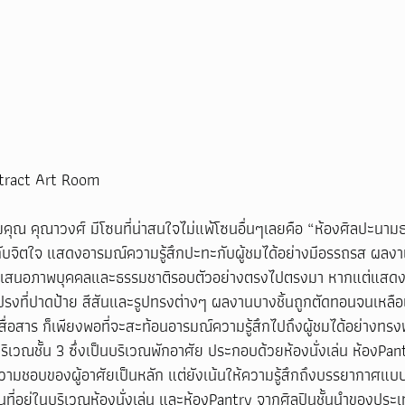
tract Art Room 
ิมคุณ คุณาวงศ์ มีโซนที่น่าสนใจไม่แพ้โซนอื่นๆเลยคือ “ห้องศิลปะน
องกับจิตใจ แสดงอารมณ์ความรู้สึกปะทะกับผู้ชมได้อย่างมีอรรถรส ผล
ือนำเสนอภาพบุคคลและธรรมชาติรอบตัวอย่างตรงไปตรงมา หากแต่แสด
แปรงที่ปาดป้าย สีสันและรูปทรงต่างๆ ผลงานบางชิ้นถูกตัดทอนจนเหลื
สื่อสาร ก็เพียงพอที่จะสะท้อนอารมณ์ความรู้สึกไปถึงผู้ชมได้อย่างทรง
บริเวณชั้น 3 ซึ่งเป็นบริเวณพักอาศัย ประกอบด้วยห้องนั่งเล่น ห้องP
วามชอบของผู้อาศัยเป็นหลัก แต่ยังเน้นให้ความรู้สึกถึงบรรยากาศแบบร่
้นที่อยู่ในบริเวณห้องนั่งเล่น และห้องPantry จากศิลปินชั้นนำของปร