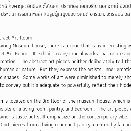
ธิ คงคากุล, อิทธิพล ตั้งโฉลก, ประเทือง เอมเจริญ นอกจากนี้ ยังม
ระติมากรรมแกะสลักหินรูปผู้หญิงของ วสันต์ ฮารีเมา, จักรพันธ์ วิลาส
tract Art Room
ong Museum house, there is a zone that is as interesting as
act Art Room.’  It exhibits many crucial works that relate an
motion.  The abstract art pieces neither deliberately tell th
 human or nature.  But they express the artists’ inner emoti
nd shapes.  Some works of art were diminished to merely sh
 to convey but it’s adequate to powerfully reflect their hid
m is located on the 3rd floor of the museum house, which is
onsists of a living room, pantry, and bedroom.  The art pieces 
wner’s taste but still emphasize on the contemporary vibe. 
 art pieces from a living room and pantry, created by famous