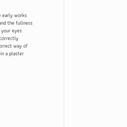
e early works 
and the fullness 
 your eyes. 
correctly 
orrect way of 
in a plaster 