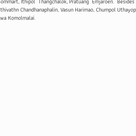
ommart, Ithipol  Thangchalok, Pratuang  Emjaroen.  Besides t
nthivathn Chandhanaphalin, Vasun Harimao, Chumpol Uthayop
ewa Komolmalai.