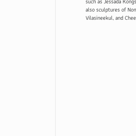
such as Jessada Kongs
also sculptures of No
Vilasineekul, and Che