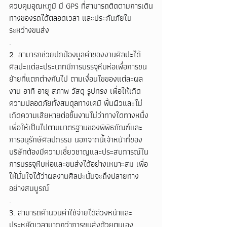
ควบคุมอุณหภูมิ มี GPS ที่สามารถติดตามการเดิน
ทางของรถได้ตลอดเวลา และประกันภัยใน
ระหว่างขนส่ง
.
2. สามารถช่วยปกป้องมูลค่าของงานศิลปะได้
ศิลปะแต่ละประเภทมีการบรรจุหีบห่อเพื่อการขน
ย้ายที่แตกต่างกันไป ตามเงื่อนไขของแต่ละผล
งาน อาทิ อายุ สภาพ วัสดุ รูปทรง เพื่อให้เกิด
ความปลอดภัยทั้งสมดุลทางเคมี พื้นผิวและไม่
เกิดความเสียหายต่อชิ้นงานไม่ว่าทางใดทางหนึ่ง 
เพื่อให้เป็นไปตามมาตรฐานของพิพิธภัณฑ์และ
การอนุรักษ์ศิลปกรรม นอกจากนี้เจ้าหน้าที่ของ
บริษัทต้องมีความเชี่ยวชาญและประสบการณ์ใน
การบรรจุหีบห่อและขนส่งได้อย่างเหมาะสม เพื่อ
ให้มั่นใจได้ว่าผลงานศิลปะนั้นจะถึงปลายทาง
อย่างสมบูรณ์
.
3. สามารถคำนวนค่าใช้จ่ายได้ล่วงหน้าและ
ประหยัดเวลามากกว่าการขนส่งด้วยตนเอง 