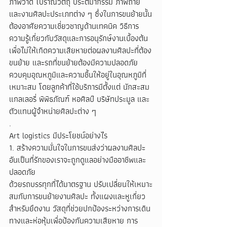
ภาพวาด โบราณวัตถุ ประติมากรรม ภาพถ่าย 
และงานศิลปะประเภทต่าง ๆ ซึ่งในการขนย้ายนั้น
ต้องอาศัยความเชี่ยวชาญด้านเทคนิค วิธีการ 
ความรู้เกี่ยวกับวัสดุและการอนุรักษ์งานเบื้องต้น 
เพื่อไม่ให้เกิดความเสียหายต่อผลงานศิลปะที่ต้อง
ขนย้าย และรถที่ขนย้ายต้องมีความปลอดภัย 
ควบคุมอุณหภูมิและความชื้นให้อยู่ในอุณหภูมิที่
เหมาะสม โดยลูกค้าที่ใช้บริการมีตั้งแต่ นักสะสม 
แกลเลอรี่ พิพิธภัณฑ์ หอศิลป์ บริษัทประมูล และ
ตัวแทนผู้จำหน่ายศิลปะต่าง ๆ 
.
Art logistics มีประโยชน์อย่างไร
1. สร้างความมั่นใจในการขนส่งว่าผลงานศิลปะ
อันเป็นที่รักของเราจะถูกดูแลอย่างมืออาชีพและ
ปลอดภัย
ด้วยรถบรรทุกที่ได้มาตรฐาน ปรับเปลี่ยนให้เหมาะ
สมกับการขนย้ายงานศิลปะ ทั้งแผงและหูเกี่ยว
สำหรับยึดงาน วัสดุที่ช่วยปกป้องระหว่างการเดิน
ทางและห่อหุ้มเพื่อป้องกันความเสียหาย การ