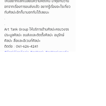
ไหนอยากแลกเปลี่ยนความคิดเห็น มาคุยกันว่าน
อกจากเรื่องการขนส่งแล้ว อยากรู้เรื่องอะไรเกี่ยว
กับศิลปะอีกก็มาบอกกันได้เลยนะ
.
.
Art Tank Group ให้บริการด้านศิลปะครบวงจร
ประมูลศิลปะ ขนส่งและติดตั้งศิลปะ อนุรักษ์
ศิลปะ สื่อและอีเวนท์ศิลปะ
ติดต่อ : 061-626-4241
#TankTipsTools
#arttank
#arttankmedia
#arttankgroup
#arttankhandler
#artlogistic
#Logistics
#artinstall
#artservices
#ขนส่งผลงานศิลปะ
#ติดตั้งผล
งานศิลปะ
#บริการด้านศิลปะ
#ขนย้ายศิลปะ
#ลงทุนศิลปะ