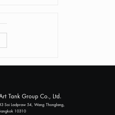
kok Art Auction จัดงาน
ูลผลงานศิลปะ ทั้งในและ
ประเทศ | THE REPORTERS |
.66
Art Tank Group Co., Ltd.
33 Soi Ladpraw 54, Wang Thonglang,
Bangkok 10310