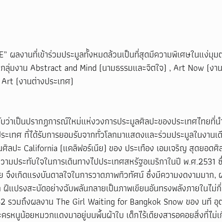
ลงานที่เข้าร่วมประมูลทั้งหมดล้วนเป็นที่สุดมีความพิเศษในแง่มุมต
กลุ่มงาน Abstract and Mind (นามธรรมและจิตใจ) , Art Now (งาน
l Art (งานต่างประเทศ)
้ นับว่าเป็นปรากฏการณ์ใหม่แห่งวงการประมูลศิลปะของประเทศไทยที่น
ประเทศ ที่ได้รับการยอมรับจากทั่วโลกมาแสดงและร่วมประมูลในงานเด
นศิลปะ California (แคลิฟอร์เนีย) ของ ประเทือง เอมเจริญ สุดยอดศิ
ความประทับใจในการเดินทางไปประเทศสหรัฐอเมริกาในปี พ.ศ.2531 ซึ่ง
าย จึงเกิดแรงบันดาลใจในการวาดภาพทิวทัศน์ ซึ่งมีความงดงามมาก,
ึก ฝีแปรงสะบัดอย่างฉับพลันกลายเป็นภาพเขียนอันทรงพลังภายในไม่กี
552 รวมถึงผลงาน The Girl Waiting for Bangkok Snow ของ นที อุตฤทธ
ครหนูน้อยหมวกแดงมาอยู่บนพื้นผ้าใบ เด็กไร้เดียงสารอคอยสิ่งที่ไม่เก