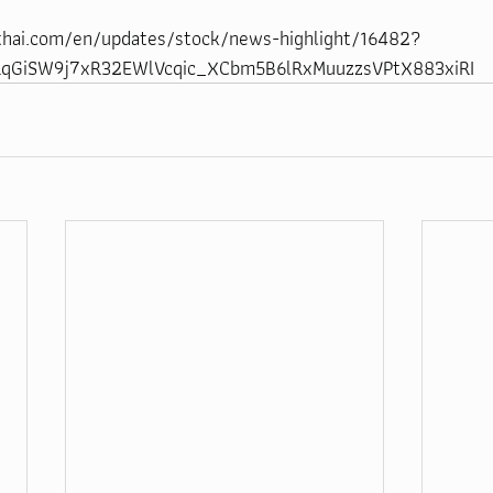
thai.com/en/updates/stock/news-highlight/16482?
dRqGiSW9j7xR32EWlVcqic_XCbm5B6lRxMuuzzsVPtX883xiRI