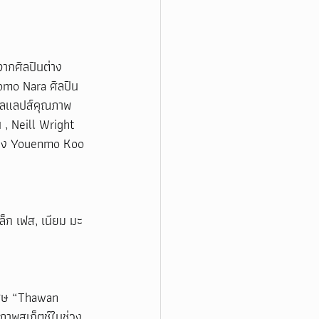
ากศิลปินต่าง
itomo Nara ศิลปิน
คอลแลปส์คุณภาพ 
 , Neill Wright 
อย่าง Youenmo Koo 
เล็ก เฟส, เนียม มะ
เศษ “Thawan 
าพสเก็ตช์ในช่วง