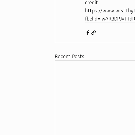
credit
https://www.wealthy
fbclid=IwAR3DPJvTT
Recent Posts