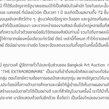
ัชนี ที่ได้รับเชิญจากรัฐบาลเยอรมนีให้เป็นศิลปินในพำนัก โดยในขณะนั้น 
อ เบคเคอร์ ที่เมืองมิวนิค เป็นเวลา 1 ปี จนเกิดเป็นผลงานทั้ง 72 ชิ้น
มนุษย์และสัตว์ต่าง ๆ  สู่แนวคิดปรัชญาตะวันออก และรูปทรงที่ผสมผ
ภาพจำที่เป็นเสมือนเงา และรากเหง้าของงานศิลปะชิ้นยิ่งใหญ่หลายชิ้นที่ส
ทึกความในใจด้วยลายมืออันวิจิตรของศิลปินท่านนี้ รวมไปถึงภาพเหมื
ผู้ให้ทายาทเพียงหนึ่งเดียวแก่ถวัลย์ ดัชนี เหล่านี้ทั้งหมด ทำให้เรามอง
์ ดัชนีอย่างกระจ่างชัด โดยจะจัดแสดงรวมกันทั้งชุดในครั้งนี้เป็นครั้งเ
์ คุณาวงศ์ ผู้จัดการทั่วไปและหุ้นส่วนของ Bangkok Art Auction  กล
  “THE EXTRAORDINAIRE” เป็นงานที่เข้าถึงคนรักศิลปะอย่างแท้จริ
ลุ่ม ตอบโจทย์ความต้องการของนักสะสมทุกรุ่น อยากเชิญชวนให้มา
เป็นประโยชน์ทั้งทางด้านการศึกษาและเพื่อให้ผู้เข้าชมได้เห็นภาพผลงานศ
ร้างแรงบันดาลใจได้เป็นอย่างดี และที่สำคัญในงานครั้งนี้ เราได้นำท
ประเทศ มาจัดแสดงด้วยกันอีกด้วย ซึ่งถือว่า เป็นเรื่องใหม่ของวงการ