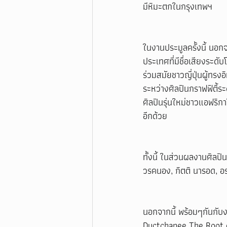
มีหิมะตกในกรุงเทพฯ
ในงานประมูลครั้งนี้ นอ
ประเทศที่มีชื่อเสียงระดับ
ร่วมสมัยชาวญี่ปุ่นผู้ท
ระหว่างศิลปินกราฟฟิตี้ร
ศิลปินรุ่นใหม่ชาวแอฟริ
อีกด้วย
ทั้งนี้ ในส่วนผลงานศิลปิน
วรคนอง, กิตติ นารอด, อ
นอกจากนี้ พร้อมๆกันกับ
Ductchanee The Root o