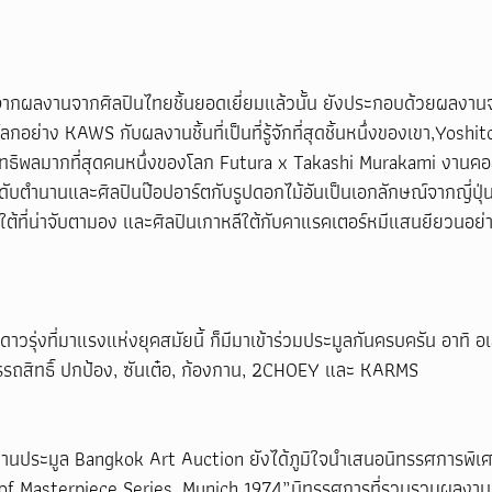
กจากผลงานจากศิลปินไทยชิ้นยอดเยี่ยมแล้วนั้น ยังประกอบด้วยผลงานจ
โลกอย่าง KAWS กับผลงานชิ้นที่เป็นที่รู้จักที่สุดชิ้นหนึ่งของเขา,Yosh
รงอิทธิพลมากที่สุดคนหนึ่งของโลก Futura x Takashi Murakami งาน
ะดับตำนานและศิลปินป๊อปอาร์ตกับรูปดอกไม้อันเป็นเอกลักษณ์จากญี่ปุ่น
กาใต้ที่น่าจับตามอง และศิลปินเกาหลีใต้กับคาแรคเตอร์หมีแสนยียวน
ดาวรุ่งที่มาแรงแห่งยุคสมัยนี้ ก็มีมาเข้าร่วมประมูลกันครบครัน อาทิ อ
รรถสิทธิ์ ปกป้อง, ซันเต๋อ, ก้องกาน, 2CHOEY และ KARMS
งานประมูล Bangkok Art Auction ยังได้ภูมิใจนำเสนอนิทรรศการพิ
f Masterpiece Series, Munich 1974”นิทรรศการที่รวบรวมผลงานภ