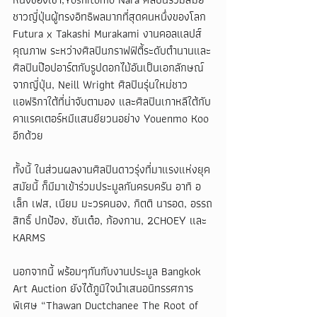
ชาวญี่ปุ่นผู้ทรงอิทธิพลมากที่สุดคนหนึ่งของโลก 
Futura x Takashi Murakami งานคอลแลปส์
คุณภาพ ระหว่างศิลปินกราฟฟิตี้ระดับตำนานและ
ศิลปินป๊อปอาร์ตกับรูปดอกไม้อันเป็นเอกลักษณ์
จากญี่ปุ่น, Neill Wright ศิลปินรุ่นใหม่ชาว
แอฟริกาใต้ที่น่าจับตามอง และศิลปินเกาหลีใต้กับ
คาแรคเตอร์หมีแสนยียวนอย่าง Youenmo Koo 
อีกด้วย
ทั้งนี้ ในส่วนผลงานศิลปินดาวรุ่งที่มาแรงแห่งยุค
สมัยนี้ ก็มีมาเข้าร่วมประมูลกันครบครัน อาทิ อ
เล็ก เฟส, เนียม มะวรคนอง, กิตติ นารอด, อรรถ
สิทธิ์ ปกป้อง, ซันเต๋อ, ก้องกาน, 2CHOEY และ 
KARMS 
นอกจากนี้ พร้อมๆกันกับงานประมูล Bangkok 
Art Auction ยังได้ภูมิใจนำเสนอนิทรรศการ
พิเศษ “Thawan Ductchanee The Root of 