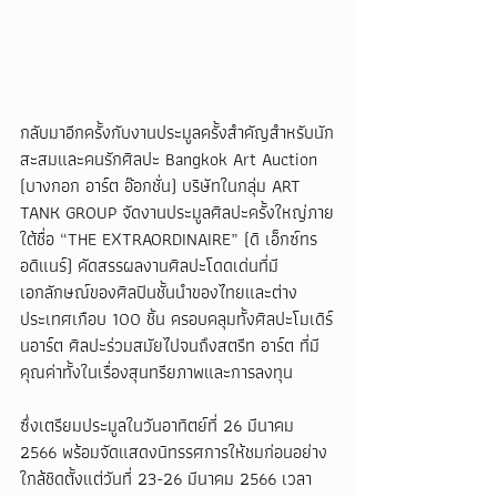
กลับมาอีกครั้งกับงานประมูลครั้งสำคัญสำหรับนัก
สะสมและคนรักศิลปะ Bangkok Art Auction 
(บางกอก อาร์ต อ๊อกชั่น) บริษัทในกลุ่ม ART 
TANK GROUP จัดงานประมูลศิลปะครั้งใหญ่ภาย
ใต้ชื่อ “THE EXTRAORDINAIRE” (ดิ เอ็กซ์ทร
อดิแนร์) คัดสรรผลงานศิลปะโดดเด่นที่มี
เอกลักษณ์ของศิลปินชั้นนำของไทยและต่าง
ประเทศเกือบ 100 ชิ้น ครอบคลุมทั้งศิลปะโมเดิร์
นอาร์ต ศิลปะร่วมสมัยไปจนถึงสตรีท อาร์ต ที่มี
คุณค่าทั้งในเรื่องสุนทรียภาพและการลงทุน
ซึ่งเตรียมประมูลในวันอาทิตย์ที่ 26 มีนาคม 
2566 พร้อมจัดแสดงนิทรรศการให้ชมก่อนอย่าง
ใกล้ชิดตั้งแต่วันที่ 23-26 มีนาคม 2566 เวลา 