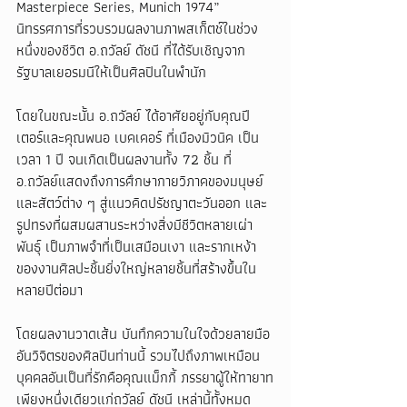
Masterpiece Series, Munich 1974”  
นิทรรศการที่รวบรวมผลงานภาพสเก็ตช์ในช่วง
หนึ่งของชีวิต อ.ถวัลย์ ดัชนี ที่ได้รับเชิญจาก
รัฐบาลเยอรมนีให้เป็นศิลปินในพำนัก
โดยในขณะนั้น อ.ถวัลย์ ได้อาศัยอยู่กับคุณปี
เตอร์และคุณพนอ เบคเคอร์ ที่เมืองมิวนิค เป็น
เวลา 1 ปี จนเกิดเป็นผลงานทั้ง 72 ชิ้น ที่ 
อ.ถวัลย์แสดงถึงการศึกษากายวิภาคของมนุษย์
และสัตว์ต่าง ๆ สู่แนวคิดปรัชญาตะวันออก และ
รูปทรงที่ผสมผสานระหว่างสิ่งมีชีวิตหลายเผ่า
พันธุ์ เป็นภาพจำที่เป็นเสมือนเงา และรากเหง้า
ของงานศิลปะชิ้นยิ่งใหญ่หลายชิ้นที่สร้างขึ้นใน
หลายปีต่อมา
โดยผลงานวาดเส้น บันทึกความในใจด้วยลายมือ
อันวิจิตรของศิลปินท่านนี้ รวมไปถึงภาพเหมือน
บุคคลอันเป็นที่รักคือคุณแม็กกี้ ภรรยาผู้ให้ทายาท
เพียงหนึ่งเดียวแก่ถวัลย์ ดัชนี เหล่านี้ทั้งหมด 