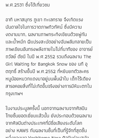
พ.ศ.2531 ซึ่งได้เที่ยวชม
อาทิ มหาสมุทร ภูเขา ทะเลทราย จึงเกิดแรง
บันดาลใจในการวาดภาพทิวทัศน์ ซึ่งมีความ
งดงามมาก, ผลงานภาพกระทิงเขียนด้วยพู่กัน
และน้ำหมึก ฝีแปรงสะบัดอย่างฉับพลันกลายเป็น
ภาพเขียนอันทรงพลังภายในไม่กี่นาทีของ อาจารย์
ถวัลย์ ดัชนี ในปี พ.ศ.2552 รวมถึงผลงาน The 
Girl Waiting for Bangkok Snow ของ นที อุ
ตฤทธิ์ สร้างขึ้นปี พ.ศ.2552 ที่หยิบยกตัวละคร
หนูน้อยหมวกแดงมาอยู่บนพื้นผ้าใบ เด็กไร้เดียง
สารอคอยสิ่งที่ไม่เกิดขึ้นจริงอย่างการมีหิมะตกใน
กรุงเทพฯ
ในงานประมูลครั้งนี้ นอกจากผลงานจากศิลปิน
ไทยชิ้นยอดเยี่ยมแล้วนั้น ยังประกอบด้วยผลงาน
จากศิลปินต่างประเทศที่มีชื่อเสียงระดับโลก
อย่าง KAWS กับผลงานชิ้นที่เป็นที่รู้จักที่สุดชิ้น
หนึ่งของเขา,Yoshitomo Nara ศิลปินร่วมสมัย