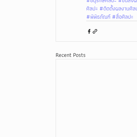
#อนุรักษ์ศิลปะ
#ขนส่งผ
ศิลปะ
#ติดตั้งผลงานศิล
#พิพิธภัณฑ์
#สื่อศิลปะ
Recent Posts