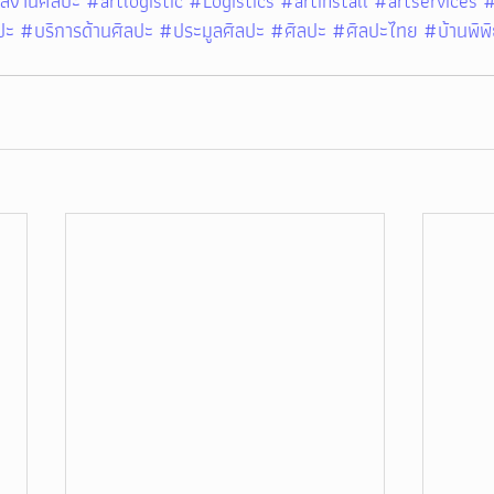
ลงานศิลปะ
#artlogistic
#Logistics
#artinstall
#artservices
#
ปะ
#บริการด้านศิลปะ
#ประมูลศิลปะ
#ศิลปะ
#ศิลปะไทย
#บ้านพิพิ