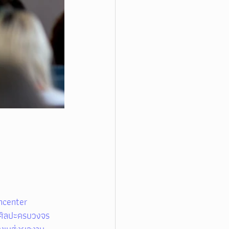
ncenter
ศิลปะครบวงจร