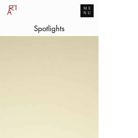
ME
ART TANK GROUP
NU
The Infinite Passion for Art
Spotlights